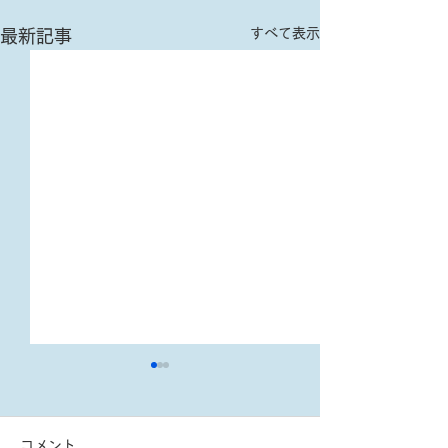
すべて表示
最新記事
重要なお知らせ
ホームページを
アル致しました
【個人情報の共同利用につい
コメント