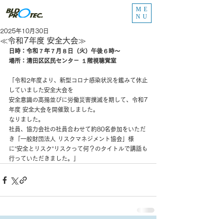
ME
NU
2025年10月30日
≪令和7年度 安全大会≫
日時：令和７年７月８日（火）午後６時～
場所：清田区区民センタ－ １階視聴覚室
「令和2年度より、新型コロナ感染状況を鑑みて休止
していました安全大会を
安全意識の高揚並びに労働災害撲滅を期して、令和7
年度 安全大会を開催致しました。
なりました。
社員、協力会社の社員合わせて約80名参加をいただ
き「一般財団法人 リスクマネジメント協会」様
に”安全とリスク”リスクって何？のタイトルで講話も
行っていただきました。」