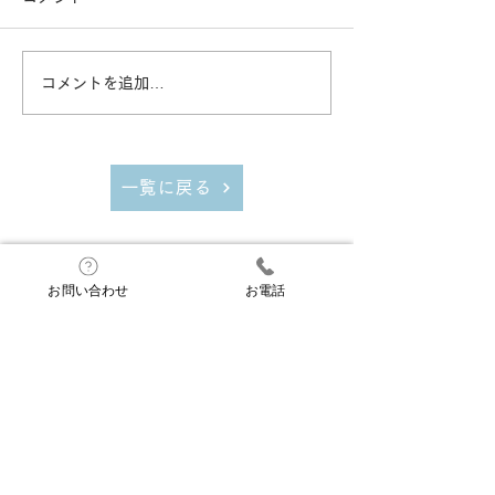
て】 当社は、株式会社MCデ
このたびホームペ
ータプラスが運営する建設業
ューアル致しまし
向けASPサービス｢建設サイ
く、より充実した
コメントを追加…
ト・シリーズ」において、個
けしておりますの
人情報の共同利用を行ってお
覧ください。
ります。共同して利用する個
人情報の項目、共同して利用
一覧に戻る
するものの範囲および利用目
的については、...
お問い合わせ
お電話
ビルドプロテック株式会社
札幌本社
004-0812
北海道札幌市清田区美しが丘2条2丁目1-2
TEL：011-884-2885 FAX：011-884-
2889
​MAIL：bld@bldpro.co.jp