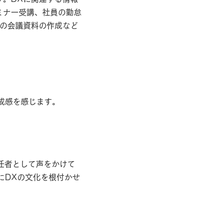
ミナー受講、社員の勤怠
議の会議資料の作成など
か？
成感を感じます。
か？
任者として声をかけて
にDXの文化を根付かせ