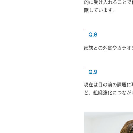
的に受け入れることで
献しています。
Q.8
家族との外食やカラオ
Q.9
もし『何
現在は目の前の課題に
ど、組織強化につなが