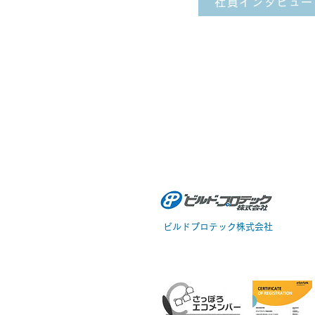
社員インタビュー
HOME
会社概要
札
004
ビルドプロテック株式会社
北海
TE
​MA