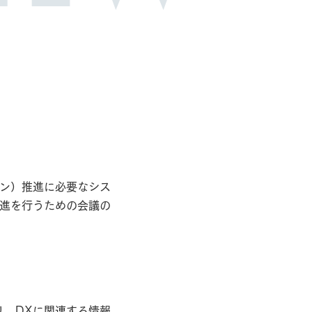
てください
ョン）推進に必要なシス
推進を行うための会議の
てください
り。DXに関連する情報